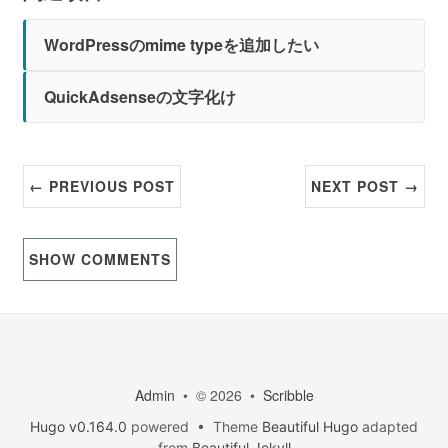
WordPressのmime typeを追加したい
QuickAdsenseの文字化け
← PREVIOUS POST
NEXT POST →
SHOW
COMMENTS
Admin
• © 2026 •
Scribble
Hugo v0.164.0
powered • Theme
Beautiful Hugo
adapted
from
Beautiful Jekyll