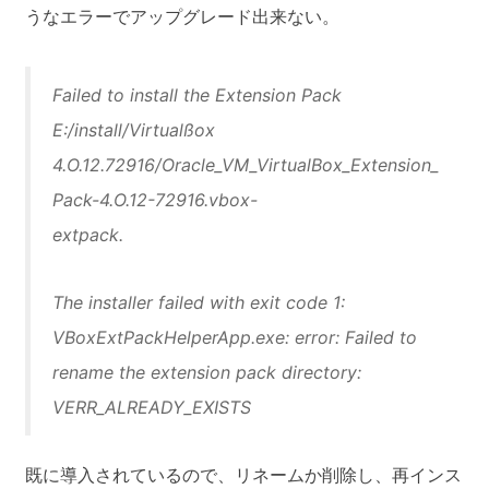
うなエラーでアップグレード出来ない。
Failed to install the Extension Pack
E:/install/Virtualßox
4.O.12.72916/Oracle_VM_VirtualBox_Extension_
Pack-4.O.12-72916.vbox-
extpack.
The installer failed with exit code 1:
VBoxExtPackHelperApp.exe: error: Failed to
rename the extension pack directory:
VERR_ALREADY_EXISTS
既に導入されているので、リネームか削除し、再インス