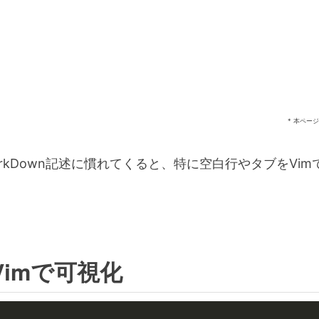
* 本ペー
MarkDown記述に慣れてくると、特に空白行やタブをVi
imで可視化