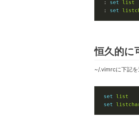
:
set
list
:
set
listc
恒久的に
~/.vimrcに下記
set
list
set
listcha