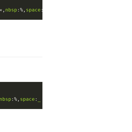
«
,
nbsp
:%
,
space
:
_
nbsp
:%
,
space
:
_