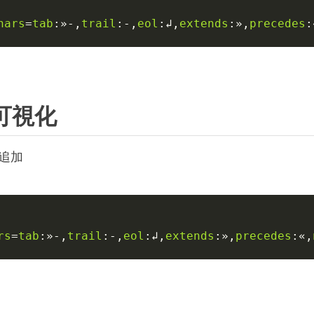
hars
=
tab
:»
-,
trail
:
-,
eol
:↲
,
extends
:»
,
precedes
:
可視化
を追加
rs
=
tab
:»
-,
trail
:
-,
eol
:↲
,
extends
:»
,
precedes
:«
,