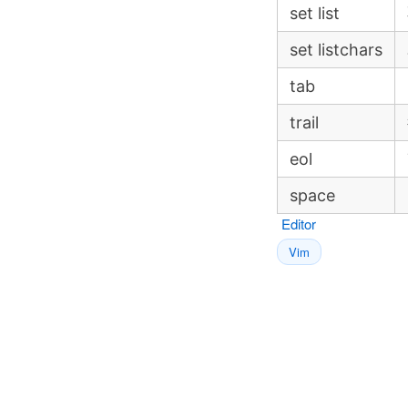
set list
set listchars
tab
trail
eol
space
Editor
Vim