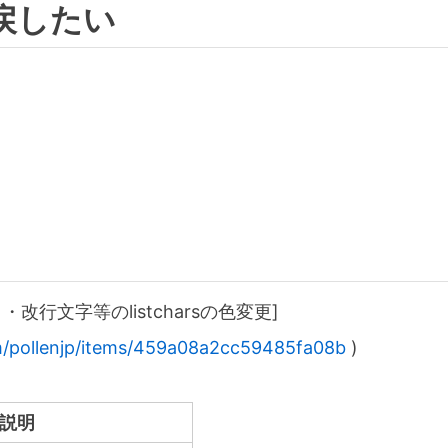
戻したい
・改行文字等のlistcharsの色変更]
om/pollenjp/items/459a08a2cc59485fa08b
)
説明