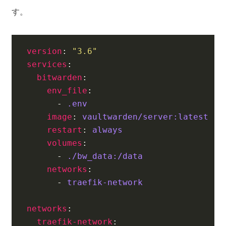
す。
version
:
"3.6"
services
:
bitwarden
:
env_file
:
- 
.env
image
:
vaultwarden/server:latest
restart
:
always
volumes
:
- 
./bw_data:/data
networks
:
- 
traefik-network
networks
:
traefik-network
: