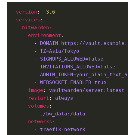
version
:
"3.6"
services
:
bitwarden
:
environment
:
- 
DOMAIN=https://vault.example.co
- 
TZ=Asia/Tokyo
- 
SIGNUPS_ALLOWED=false
- 
INVITATIONS_ALLOWED=false
- 
ADMIN_TOKEN=your_plain_text_adm
- 
WEBSOCKET_ENABLED=true
image
:
vaultwarden/server:latest
restart
:
always
volumes
:
- 
./bw_data:/data
networks
:
- 
traefik-network