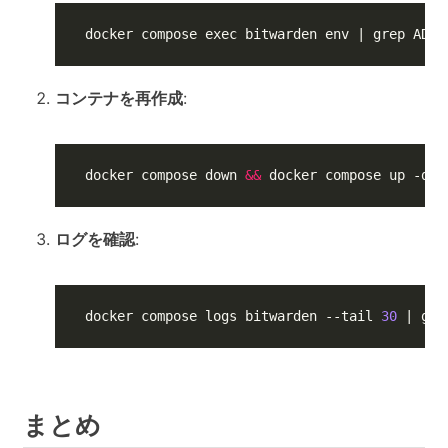
docker compose 
exec
 bitwarden env 
|
 grep ADMI
コンテナを再作成
:
docker compose down 
&&
 docker compose up -d
ログを確認
:
docker compose logs bitwarden --tail 
30
|
 gre
まとめ