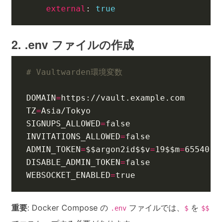
external
:
true
2. .env ファイルの作成
# Vaultwarden環境変数
DOMAIN
=
TZ
=
SIGNUPS_ALLOWED
=
false
INVITATIONS_ALLOWED
=
false
ADMIN_TOKEN
=
$$
argon2id
$$v
=
19
$$m
=
65540,t
DISABLE_ADMIN_TOKEN
=
false
WEBSOCKET_ENABLED
=
true
重要
: Docker Compose の
ファイルでは、
を
.env
$
$$