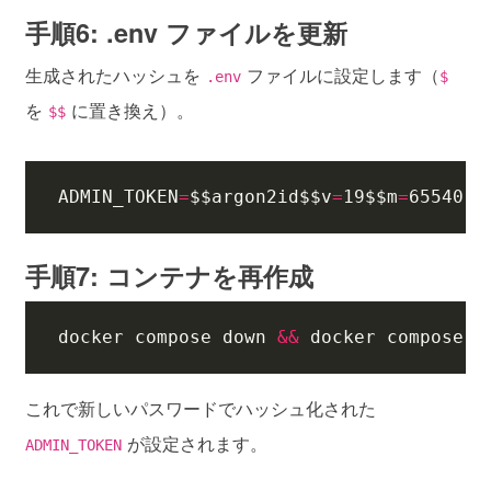
手順6: .env ファイルを更新
生成されたハッシュを
ファイルに設定します（
.env
$
を
に置き換え）。
$$
ADMIN_TOKEN
=
$$
argon2id
$$v
=
19
$$m
=
65540,t
手順7: コンテナを再作成
docker compose down 
&&
 docker compose u
これで新しいパスワードでハッシュ化された
が設定されます。
ADMIN_TOKEN