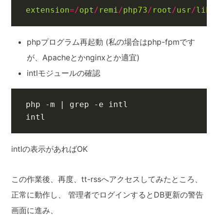
extension
=/
opt
/
remi
/
php73
/
root
/
usr
/
lib6
phpプログラム再起動 (私の場合はphp-fpmです
が、Apacheとかnginxとか適宜)
intlモジュールの確認
php -m 
|
intl
intlの表示があればOK
この作業後、再度、tt-rssへアクセスしてみたところ、
正常に動作し、 管理者でログインするとDB更新の警告
画面に進み、