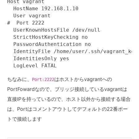
Host vagrant

  HostName 192.168.1.10

  User vagrant

#  Port 2222

  UserKnownHostsFile /dev/null

  StrictHostKeyChecking no

  PasswordAuthentication no

  IdentityFile /home/user/.ssh/vagrant_ke
  IdentitiesOnly yes

  LogLevel FATAL
ちなみに、
はホストからvagrantへの
Port:2222
PortFowardなので、ブリッジ接続しているvagrantは
直接IPを持っているので、ホスト以外から接続する場合
は、Portはコメントアウトしてデフォルトの22番ポー
トで接続します