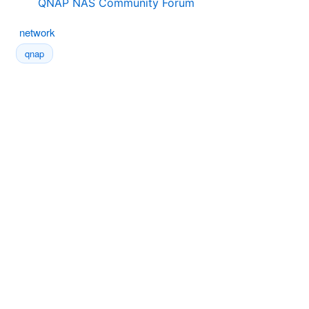
QNAP NAS Community Forum
network
qnap