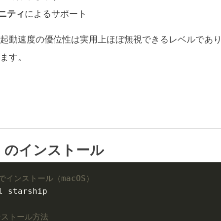
ニティ
によるサポート
10k の起動速度の優位性は実用上ほぼ無視できるレベルであり、S
ます。
ship のインストール
w でインストール（macOS）
ンストール方法