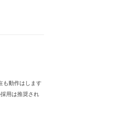
在も動作はします
の採用は推奨され