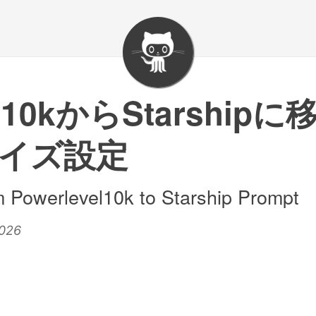
vel10kからStarshi
イズ設定
m Powerlevel10k to Starship Prompt
2026