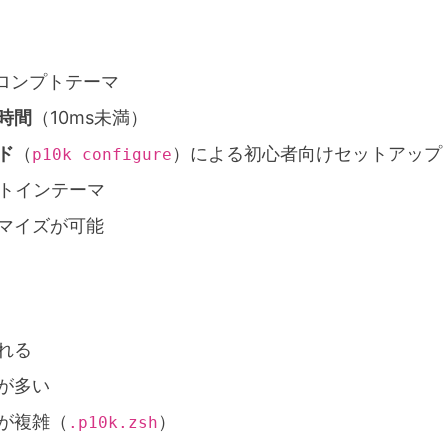
ロンプトテーマ
時間
（10ms未満）
ド
（
）による初心者向けセットアップ
p10k configure
ルトインテーマ
マイズが可能
される
が多い
が複雑（
）
.p10k.zsh