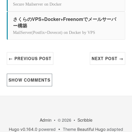
Secure Mailserver on Docker
さくらのVPS+Docker+Freenomでメールサーバ
ー構築
MailServer(Postfix+Dovecot) on Docker by VPS
← PREVIOUS POST
NEXT POST →
SHOW
COMMENTS
Admin
• © 2026 •
Scribble
Hugo v0.164.0
powered • Theme
Beautiful Hugo
adapted