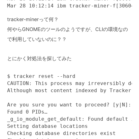
Mar 28 10:12:14 ibm tracker-miner-f[30604
tracker-minerって何？
何やらGNOMEのツールのようですが、CLIの環境なの
で利用していないのに？？
とにかく対処法を探してみた
$ tracker reset --hard

CAUTION: This process may irreversibly dele
Although most content indexed by Tracker c
Are you sure you want to proceed? [y|N]: y

Found 0 PIDs…

_g_io_module_get_default: Found default im
Setting database locations

Checking database directories exist
