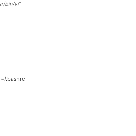
r/bin/vi”
bashrc