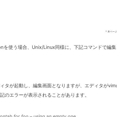
* 本ペー
cronを使う場合、Unix/Linux同様に、下記コマンドで
ィタが起動し、編集画面となりますが、エディタがvi
記のエラーが表示されることがあります。
rontab for foo – using an empty one