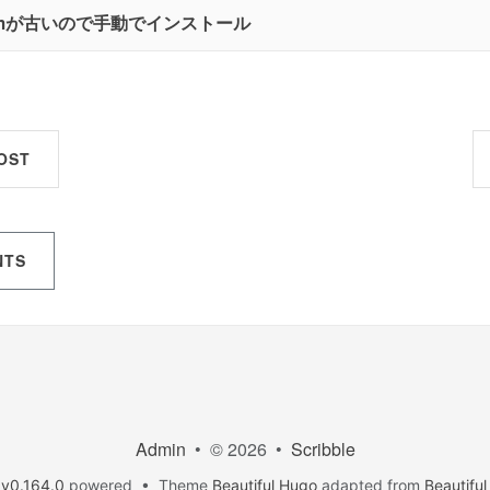
xのvimが古いので手動でインストール
OST
NTS
Admin
• © 2026 •
Scribble
v0.164.0
powered • Theme
Beautiful Hugo
adapted from
Beautiful