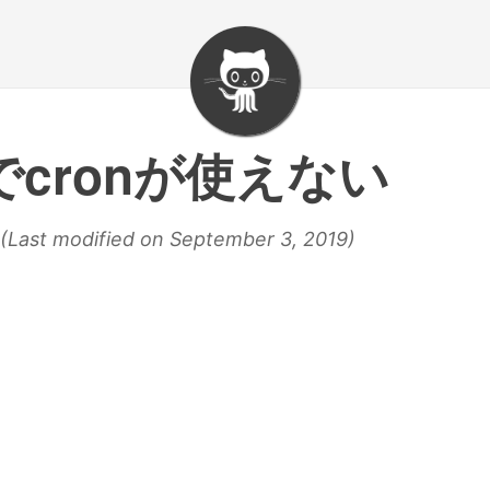
Xでcronが使えない
(Last modified on September 3, 2019)