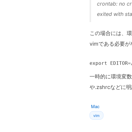
crontab: no cr
exited with sta
この場合には、環
vimである必要が
export EDITOR=
一時的に環境変数
や.zshrcなど
Mac
vim