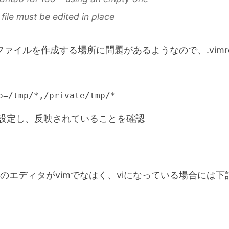
file must be edited in place
pファイルを作成する場所に問題があるようなので、.vim
p=/tmp/*,/private/tmp/*
bで設定し、反映されていることを確認
のエディタがvimでなはく、viになっている場合には