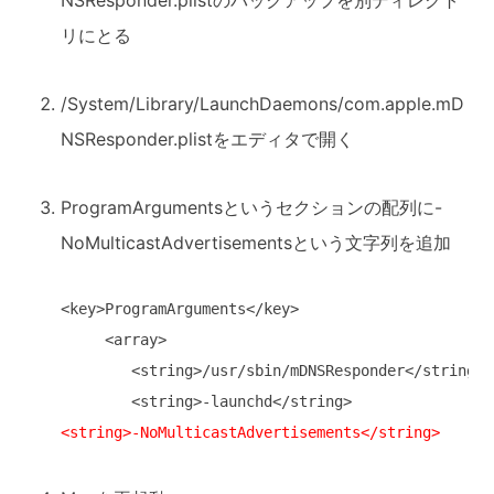
NSResponder.plistのバックアップを別ディレクト
リにとる
/System/Library/LaunchDaemons/com.apple.mD
NSResponder.plistをエディタで開く
ProgramArgumentsというセクションの配列に
-
NoMulticastAdvertisements
という文字列を追加
<key>ProgramArguments</key>

     <array>

        <string>/usr/sbin/mDNSResponder</string>

<string>-NoMulticastAdvertisements</string>