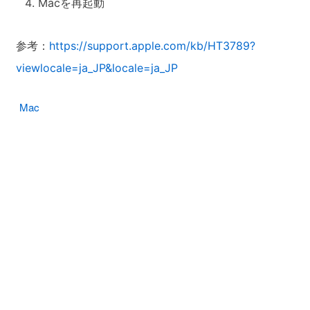
Macを再起動
参考：
https://support.apple.com/kb/HT3789?
viewlocale=ja_JP&locale=ja_JP
Mac