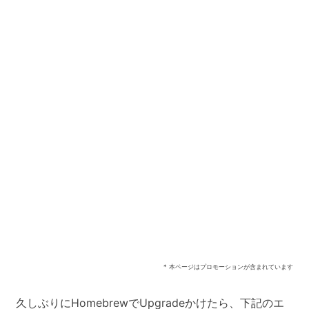
* 本ページはプロモーションが含まれています
久しぶりにHomebrewでUpgradeかけたら、下記のエ