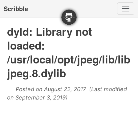
Scribble
dyld: Library not
loaded:
/usr/local/opt/jpeg/lib/lib
jpeg.8.dylib
Posted on August 22, 2017 (Last modified
on September 3, 2019)