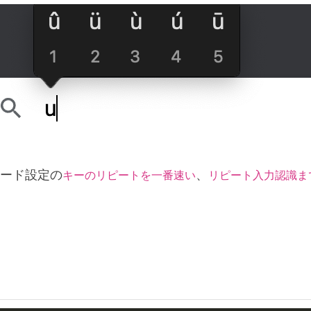
ード設定の
、
キーのリピートを一番速い
リピート入力認識ま