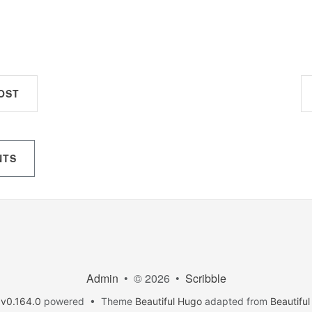
OST
NTS
Admin
• © 2026 •
Scribble
v0.164.0
powered • Theme
Beautiful Hugo
adapted from
Beautiful