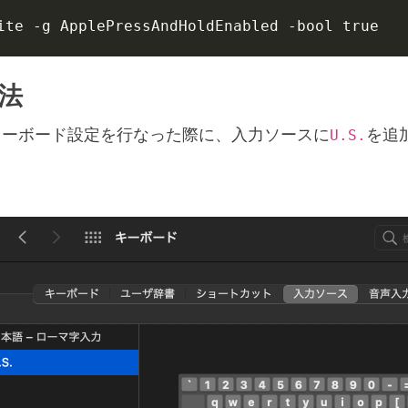
ite -g ApplePressAndHoldEnabled -bool true
法
S.キーボード設定を行なった際に、入力ソースに
を追
U.S.