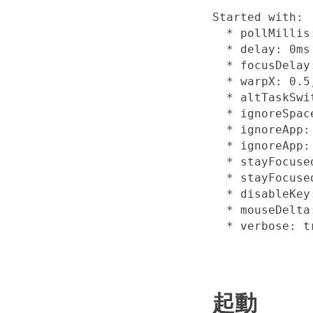
Started with:

  * pollMillis:
  * delay: 0ms

  * focusDelay:
  * warpX: 0.5
  * altTaskSwi
  * ignoreSpac
  * ignoreApp: 
  * ignoreApp: 
  * stayFocuse
  * stayFocuse
  * disableKey:
  * mouseDelta:
  * verbose: t
起動