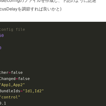
utoRaise/configのファイルを作成し、下記のように記述
ocusDelayを調節すれば良いかと)
config file
50
0
cher
=
false
Changed
=
false
"App1,App2"
BundleIds
=
"Id1,Id2"
"control"
0.1