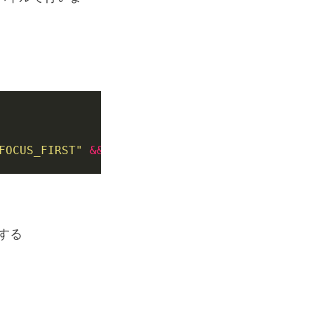
FOCUS_FIRST"
&&
 make install
する