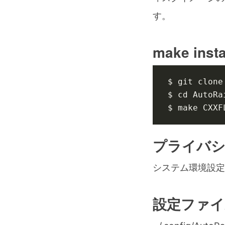
す。
make insta
$ 
cd
$ make 
CXXF
プライバ
システム環境設定→
設定ファイ