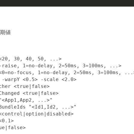
期値
<20, 30, 40, 50, ...>

-raise, 1=no-delay, 2=50ms, 3=100ms, ...>

<0=no-focus, 1=no-delay, 2=50ms, 3=100ms, ...>
 -warpY <0.5> -scale <2.0>

cher <true|false>

Changed <true|false>

"<App1,App2, ...>"

BundleIds "<Id1,Id2, ...>"

<control|option|disabled>

0.1>

e|false>
