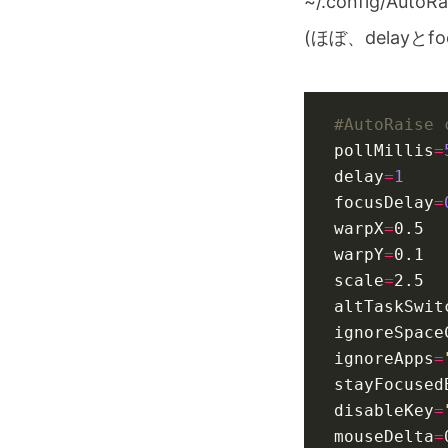
~/.config/A
(ほぼ、delayとf
#AutoRaise 
pollMillis
=
delay
=
1
focusDelay
=
warpX
=
warpY
=
scale
=
altTaskSwit
ignoreSpace
ignoreApps
=
stayFocused
disableKey
=
mouseDelta
=