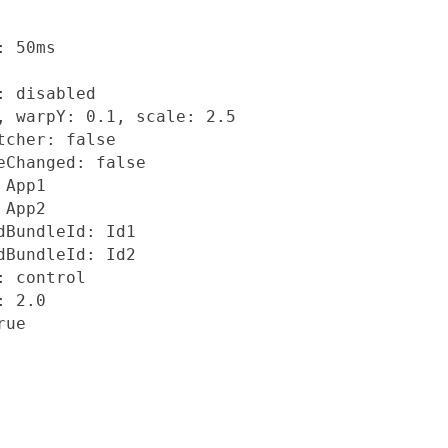
 50ms

 disabled

, warpY: 0.1, scale: 2.5

tcher: false

eChanged: false

App1

App2

dBundleId: Id1

dBundleId: Id2

 control

 2.0

rue