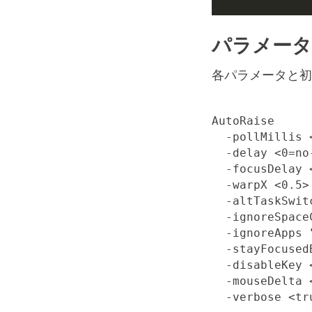
パラメータ
各パラメータと初
AutoRaise

  -pollMillis 
  -delay <0=no
  -focusDelay 
  -warpX <0.5>
  -altTaskSwit
  -ignoreSpace
  -ignoreApps 
  -stayFocused
  -disableKey 
  -mouseDelta <
  -verbose <tru