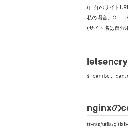
(自分のサイトU
私の場合、CloudFl
(サイト名は自分
letsen
nginxの
tt-rss/utils/git