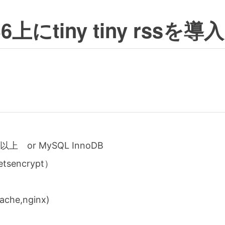
6上にtiny tiny rssを導入
9.1以上 or MySQL InnoDB
tsencrypt）
che,nginx)