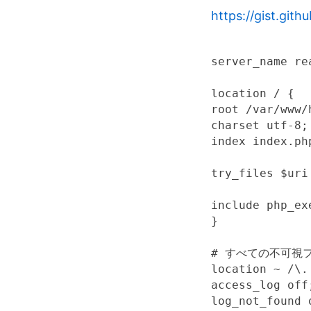
https://gist.gi
server_name re
location / {

root /var/www/
charset utf-8;

index index.php
try_files $uri
include php_exe
}

# すべての不可視
location ~ /\. 
access_log off;
log_not_found o