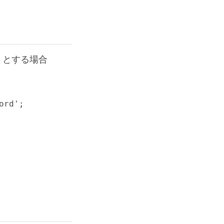
d とする場合
rd';
