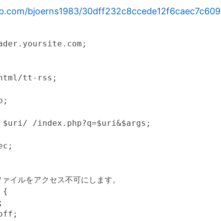
thub.com/bjoerns1983/30dff232c8ccede12f6caec7c60
ader.yoursite.com;

html/tt-rss;

;

 $uri/ /index.php?q=$uri&$args;

c;

ファイルをアクセス不可にします。

{



ff;
