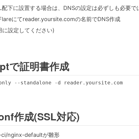
RL配下に設置する場合は、DNSの設定は必ずしも必要で
areにてreader.yoursite.comの名前でDNS作成
用に設定してください)
cryptで証明書作成
conf作成(SSL対応)
lab-ci/nginx-defaultが雛形