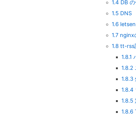
1.4
DB の作
1.5
DNS
1.6
lets
1.7
ngin
1.8
tt-rs
1.8.1
1.8.2
1.8.3
1.8.4
1.8.5
1.8.6