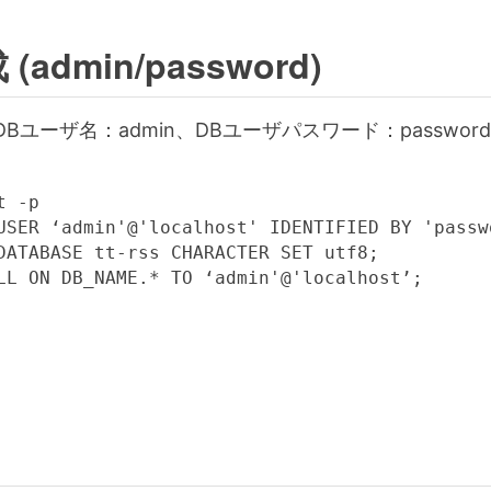
(admin/password)
s、DBユーザ名：admin、DBユーザパスワード：passwor
 -p

USER ‘admin'@'localhost' IDENTIFIED BY 'passwo
DATABASE tt-rss CHARACTER SET utf8;
