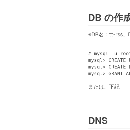
DB の作成 
※DB名：tt-rs
# mysql -u root
mysql> CREATE 
mysql> CREATE 
または、下記
DNS