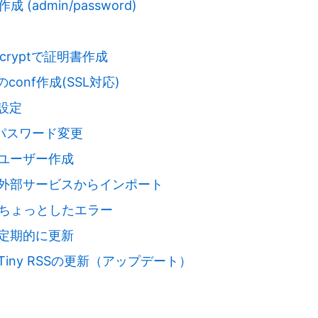
成 (admin/password)
encryptで証明書作成
xのconf作成(SSL対応)
s設定
パスワード変更
ユーザー作成
外部サービスからインポート
ちょっとしたエラー
定期的に更新
Tiny RSSの更新（アップデート）