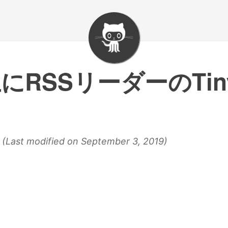
上にRSSリーダーのTiny
 (Last modified on September 3, 2019)