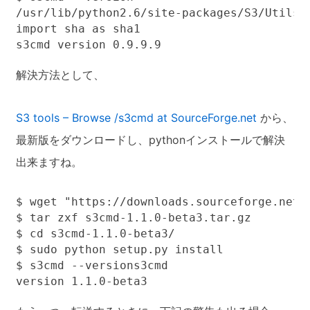
/usr/lib/python2.6/site-packages/S3/Utils.
import sha as sha1

解決方法として、
S3 tools – Browse /s3cmd at SourceForge.net
から、
最新版をダウンロードし、pythonインストールで解決
出来ますね。
$ wget "https://downloads.sourceforge.net/
$ tar zxf s3cmd-1.1.0-beta3.tar.gz

$ cd s3cmd-1.1.0-beta3/

$ sudo python setup.py install

$ s3cmd --versions3cmd
