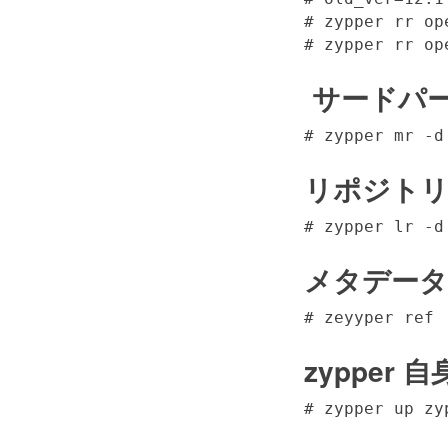
# zypper rr op
# zypper rr op
サードパー
# zypper mr -d
リポジトリ
# zypper lr -d
メタデータ
# zeyyper ref
zypper
# zypper up zy