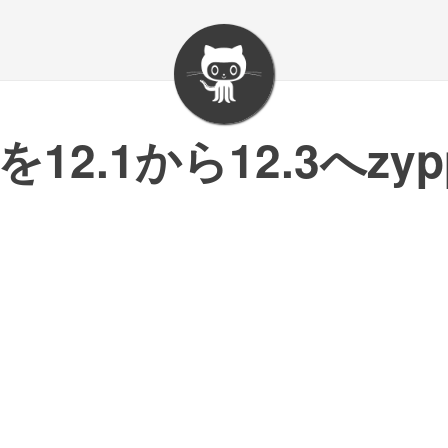
Eを12.1から12.3へzy