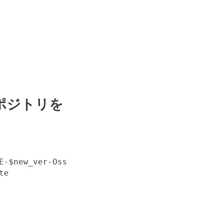
ポジトリを
-$new_ver-Oss

te