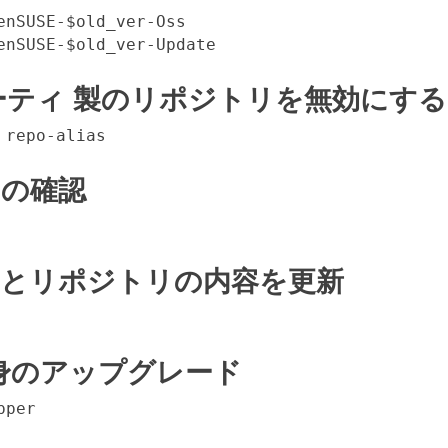
enSUSE-$old_ver-Oss

enSUSE-$old_ver-Update
ティ 製のリポジトリを無効にする
 repo-alias
の確認
とリポジトリの内容を更新
 自身のアップグレード
pper