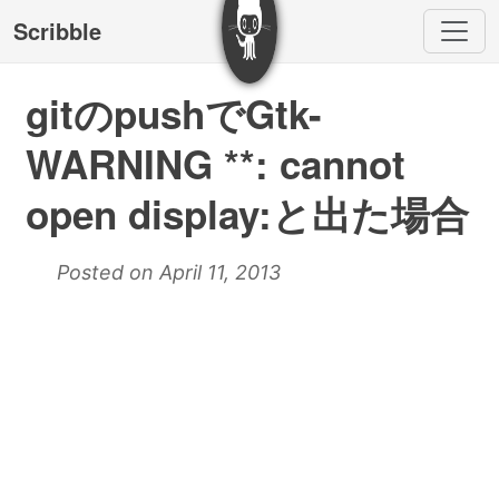
Scribble
gitのpushでGtk-
WARNING **: cannot
open display:と出た場合
Posted on April 11, 2013