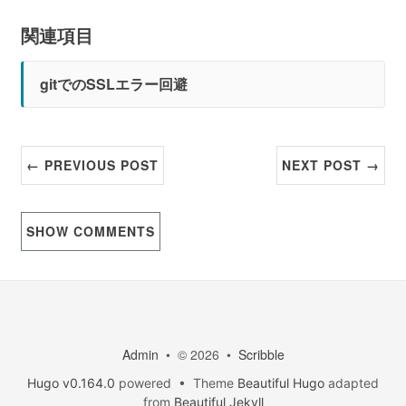
関連項目
gitでのSSLエラー回避
← PREVIOUS POST
NEXT POST →
SHOW
COMMENTS
Admin
• © 2026 •
Scribble
Hugo v0.164.0
powered • Theme
Beautiful Hugo
adapted
from
Beautiful Jekyll