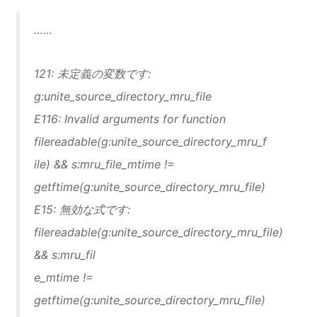
……
121: 未定義の変数です:
g:unite_source_directory_mru_file
E116: Invalid arguments for function
filereadable(g:unite_source_directory_mru_f
ile) && s:mru_file_mtime !=
getftime(g:unite_source_directory_mru_file)
E15: 無効な式です:
filereadable(g:unite_source_directory_mru_file)
&& s:mru_fil
e_mtime !=
getftime(g:unite_source_directory_mru_file)