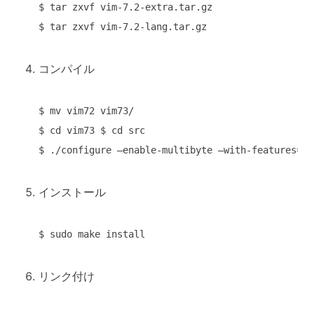
$ tar zxvf vim-7.2-extra.tar.gz

$ tar zxvf vim-7.2-lang.tar.gz 
コンパイル
$ mv vim72 vim73/

$ cd vim73 $ cd src

$ ./configure –enable-multibyte –with-features=hu
インストール
$ sudo make install 
リンク付け