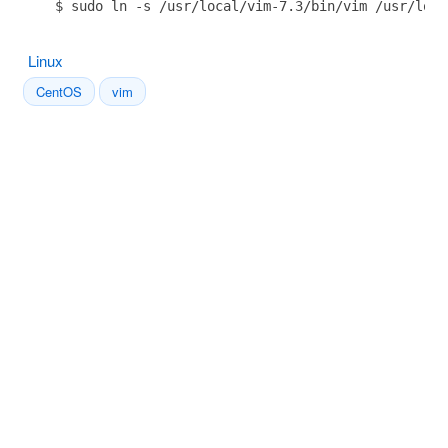
$ sudo ln -s /usr/local/vim-7.3/bin/vim /usr/loca
Linux
CentOS
vim