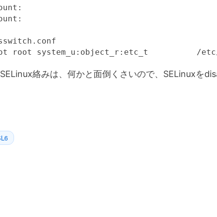
ount:                                        [
ount:                                        [
sswitch.conf

ot root system_u:object_r:etc_t          /etc
Linux絡みは、何かと面倒くさいので、SELinuxをdis
SL6