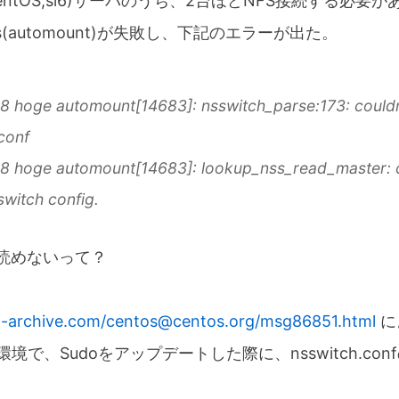
(CentOS,sl6)サーバのうち、2台ほどNFS接続する必
s(automount)が失敗し、下記のエラーが出た。
8 hoge automount[14683]: nsswitch_parse:173: couldn
conf
8 hoge automount[14683]: lookup_nss_read_master: c
switch config.
nfが読めないって？
l-archive.com/
centos@centos.org
/msg86851.html
に
な環境で、Sudoをアップデートした際に、nsswitch.c