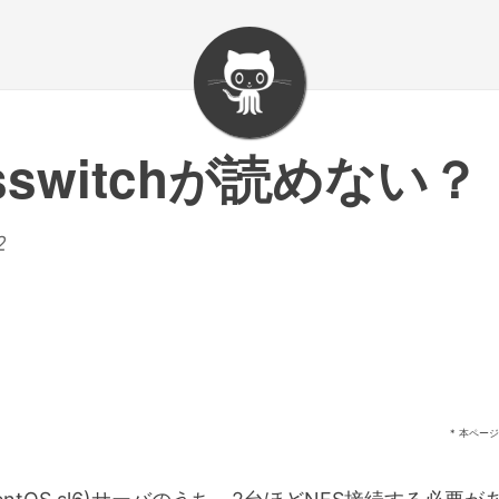
nsswitchが読めない？
2
* 本ペー