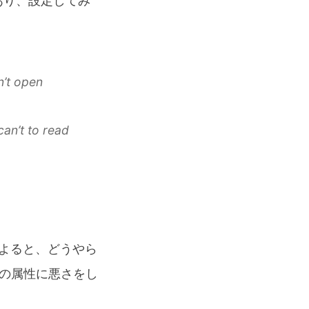
要があり、設定してみ
’t open
an’t to read
よると、どうやら
onfの属性に悪さをし