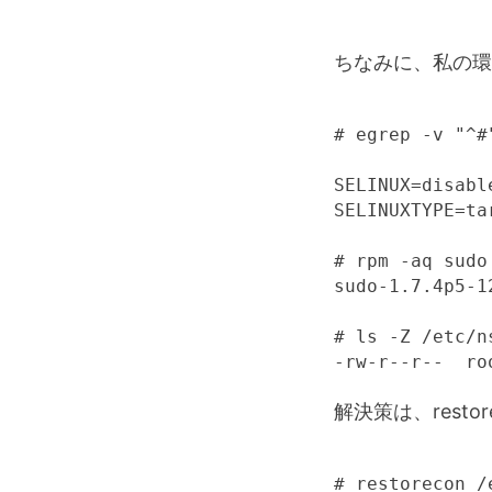
ちなみに、私の環
# egrep -v "^#
SELINUX=disable
SELINUXTYPE=tar
# rpm -aq sudo

sudo-1.7.4p5-1
# ls -Z /etc/n
-rw-r--r--  ro
解決策は、rest
# restorecon /