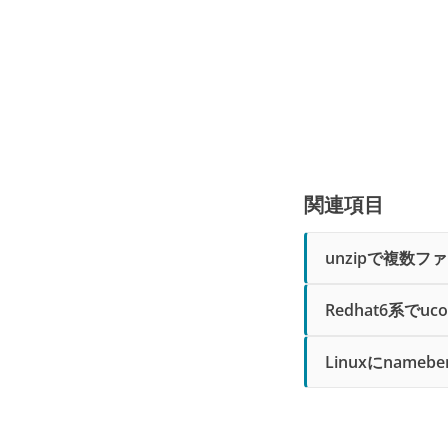
関連項目
unzipで複数
Redhat6系でu
Linuxにname