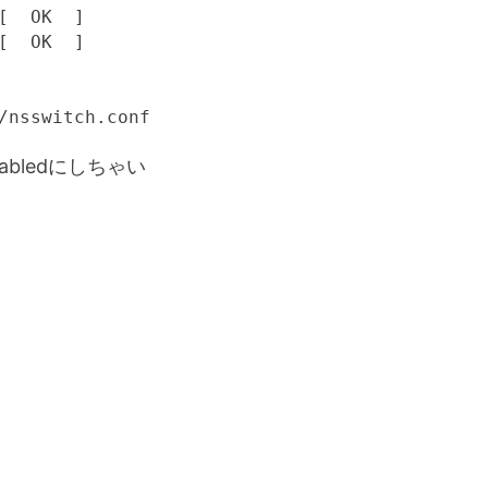
  OK  ]

  OK  ]

/nsswitch.conf
abledにしちゃい