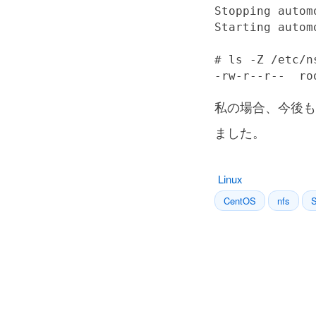
Stopping autom
Starting autom
# ls -Z /etc/n
-rw-r--r--  ro
私の場合、今後もSE
ました。
Linux
CentOS
nfs