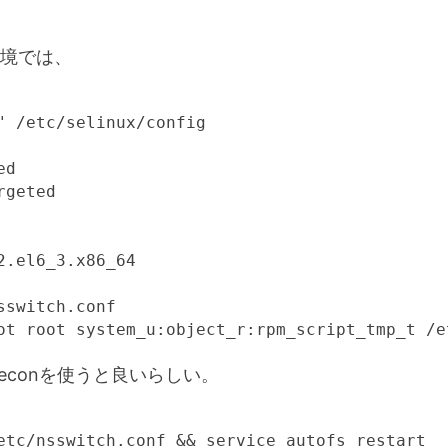
境では、
" /etc/selinux/config

d

geted 

2.el6_3.x86_64

sswitch.conf

ot root system_u:object_r:rpm_script_tmp_t /e
oreconを使うと良いらしい。
etc/nsswitch.conf && service autofs restart
