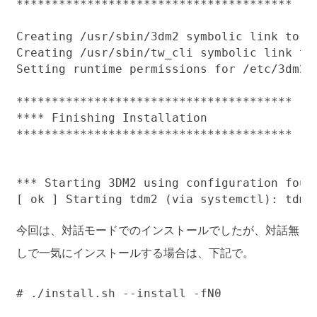
***************************************

Creating /usr/sbin/3dm2 symbolic link to /o
Creating /usr/sbin/tw_cli symbolic link to 
Setting runtime permissions for /etc/3dm2/3
***************************************

**** Finishing Installation

***************************************

*** Starting 3DM2 using configuration found
今回は、対話モードでのインストールでしたが、対話無
しで一気にインストールする場合は、下記で。
# ./install.sh --install -fN0