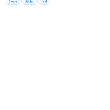
3ware
Debian
raid