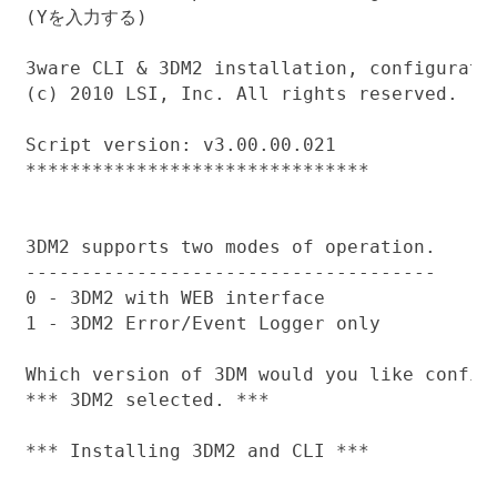
(Yを入力する)

3ware CLI & 3DM2 installation, configuratio
(c) 2010 LSI, Inc. All rights reserved.

Script version: v3.00.00.021

*******************************

3DM2 supports two modes of operation.

-------------------------------------

0 - 3DM2 with WEB interface

1 - 3DM2 Error/Event Logger only

Which version of 3DM would you like conf
*** 3DM2 selected. ***

*** Installing 3DM2 and CLI ***
