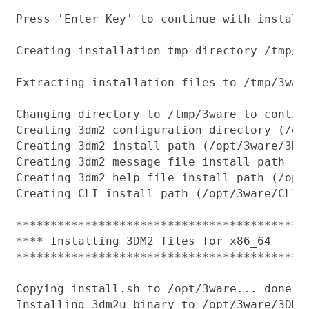
Press 'Enter Key' to continue with installa
Creating installation tmp directory /tmp/3w
Extracting installation files to /tmp/3ware
Changing directory to /tmp/3ware to continu
Creating 3dm2 configuration directory (/etc
Creating 3dm2 install path (/opt/3ware/3DM2
Creating 3dm2 message file install path (/o
Creating 3dm2 help file install path (/opt/
Creating CLI install path (/opt/3ware/CLI).
******************************************

**** Installing 3DM2 files for x86_64

******************************************

Copying install.sh to /opt/3ware... done.

Installing 3dm2u binary to /opt/3ware/3DM2.