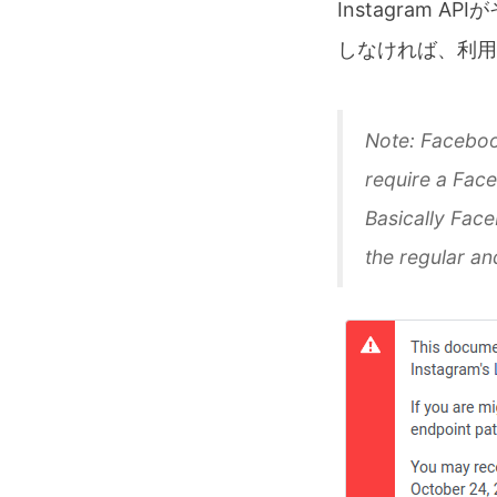
Instagram
しなければ、利用
Note: Facebook
require a Fac
Basically Face
the regular a