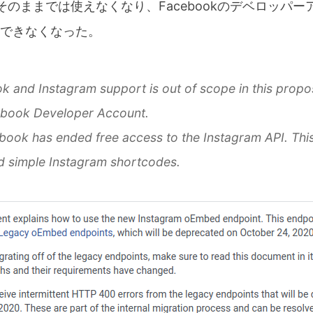
 APIがそのままでは使えなくなり、Facebookのデベロッ
できなくなった。
 and Instagram support is out of scope in this propos
ebook Developer Account.
book has ended free access to the Instagram API. This
nd simple Instagram shortcodes.