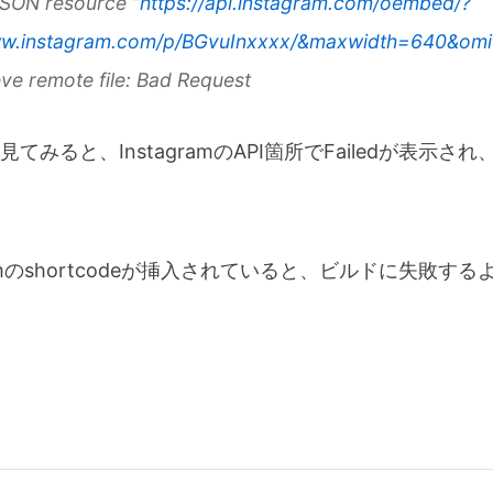
JSON resource “
https://api.instagram.com/oembed/?
www.instagram.com/p/BGvuInxxxx/&maxwidth=640&omit
ieve remote file: Bad Request
てみると、InstagramのAPI箇所でFailedが表示さ
agramのshortcodeが挿入されていると、ビルドに失敗