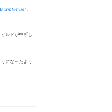
script=true"
:
れ、ビルドが中断し
するようになったよう