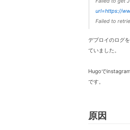
Failed to get 
url=https://
Failed to retr
デプロイのログを見
ていました。
Hugoでinst
です。
原因