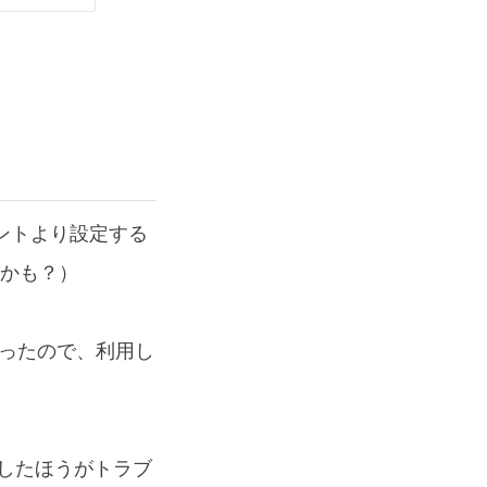
ウントより設定する
るかも？）
かったので、利用し
削除したほうがトラブ