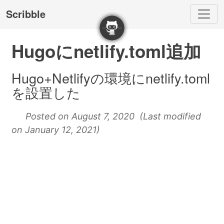
Scribble
Hugoにnetlify.toml追加
Hugo+Netlifyの環境にnetlify.toml
を設置した
Posted on August 7, 2020 (Last modified
on January 12, 2021)