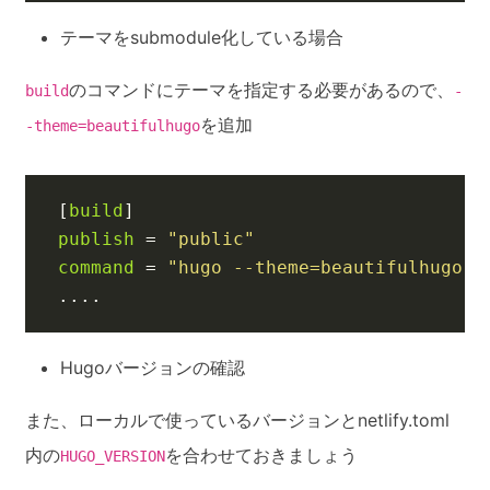
テーマをsubmodule化している場合
のコマンドにテーマを指定する必要があるので、
build
-
を追加
-theme=beautifulhugo
[
build
]
publish
=
"public"
command
=
"hugo --theme=beautifulhugo -
....
Hugoバージョンの確認
また、ローカルで使っているバージョンとnetlify.toml
内の
を合わせておきましょう
HUGO_VERSION