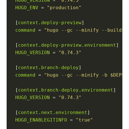
HUGO_VERSION
=
"0.74.3"
HUGO_ENV
=
"production"
[
context
.
deploy-preview
]
command
=
"hugo --gc --minify --buildFu
[
context
.
deploy-preview
.
environment
]
HUGO_VERSION
=
"0.74.3"
[
context
.
branch-deploy
]
command
=
"hugo --gc --minify -b $DEPLO
[
context
.
branch-deploy
.
environment
]
HUGO_VERSION
=
"0.74.3"
[
context
.
next
.
environment
]
HUGO_ENABLEGITINFO
=
"true"