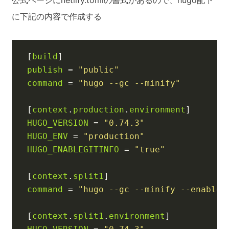
に下記の内容で作成する
[
build
]
publish
=
"public"
command
=
"hugo --gc --minify"
[
context
.
production
.
environment
]
HUGO_VERSION
=
"0.74.3"
HUGO_ENV
=
"production"
HUGO_ENABLEGITINFO
=
"true"
[
context
.
split1
]
command
=
"hugo --gc --minify --enableG
[
context
.
split1
.
environment
]