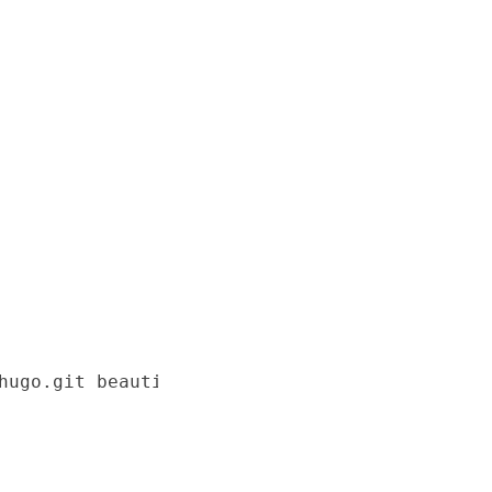
hugo.git beautifulhugo