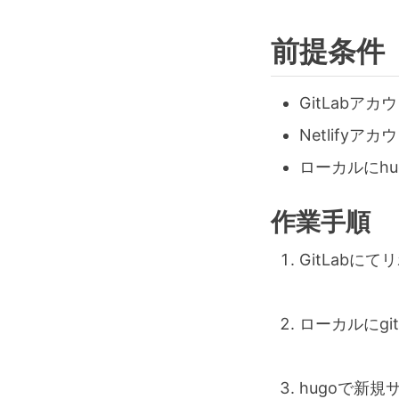
前提条件
GitLabア
Netlifyア
ローカルにh
作業手順
GitLabに
ローカルにgit 
hugoで新規