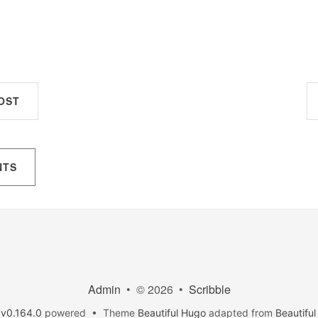
OST
NTS
Admin
• © 2026 •
Scribble
v0.164.0
powered • Theme
Beautiful Hugo
adapted from
Beautiful