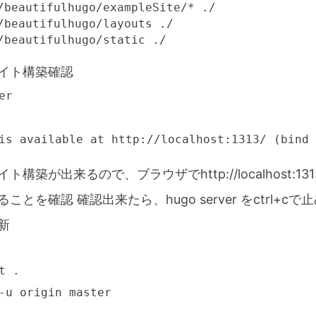
/beautifulhugo/exampleSite/* ./

/beautifulhugo/layouts ./

/beautifulhugo/static ./
イト構築確認
r

is available at http://localhost:1313/ (bind 
構築が出来るので、ブラウザでhttp://localhost:1
とを確認 確認出来たら、hugo server をctrl+cで
新
 .

-u origin master