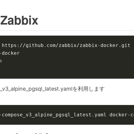
 Zabbix
e_v3_alpine_pgsql_latest.yamlを利用します
-compose_v3_alpine_pgsql_latest.yaml docker-c