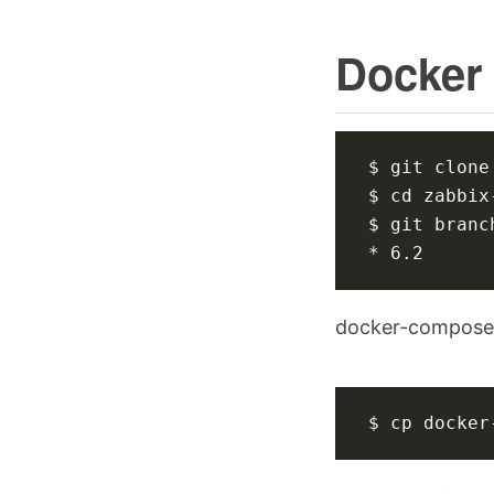
Docker
$ 
cd
* 6.2
docker-compos
$ cp docker