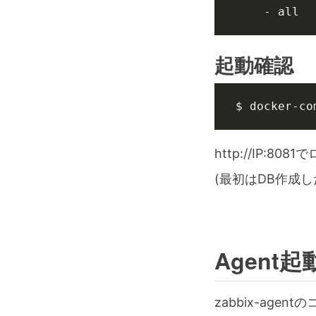
起動確認
$ docker-co
http://IP:80
(最初はDB作成
Agent起
zabbix-ag