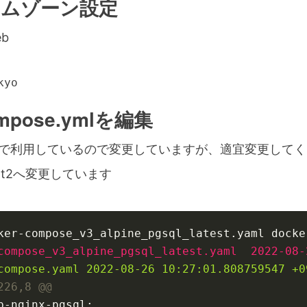
イムゾーン設定
eb
kyo
ompose.ymlを編集
43は別で利用しているので変更していますが、適宜変更して
ent2へ変更しています