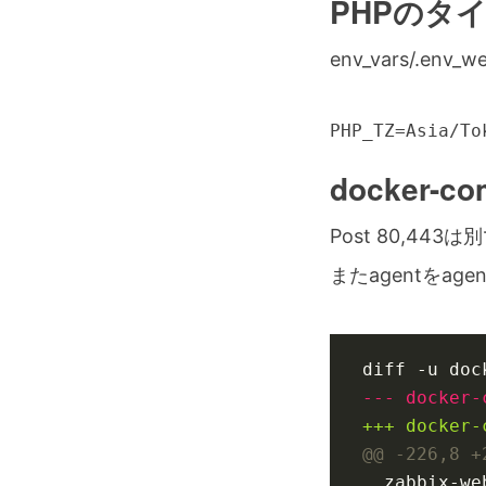
PHPのタ
env_vars/.env_w
PHP_TZ=Asia/To
docker-c
Post 80,4
またagentをag