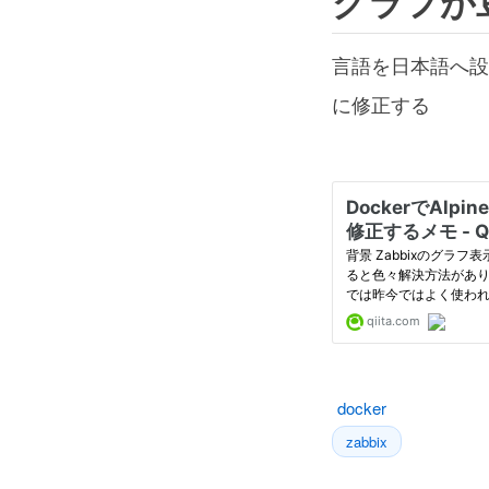
グラフが
言語を日本語へ設
に修正する
docker
zabbix