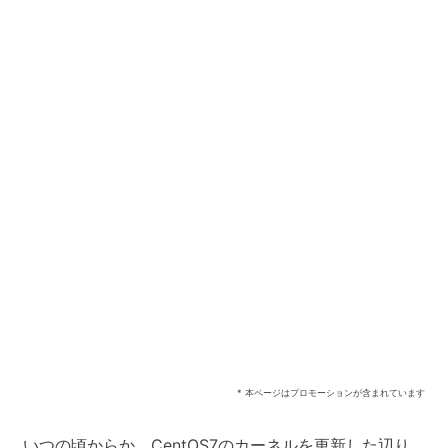
* 本ページはプロモーションが含まれています
いつの頃からか、CentOS7のカーネルを更新した辺り