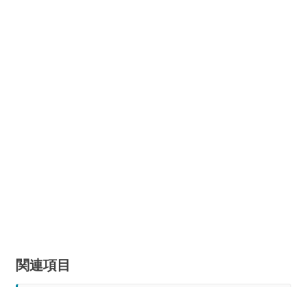
関連項目
etckeeperで肥大した/etcをクリーンアップ