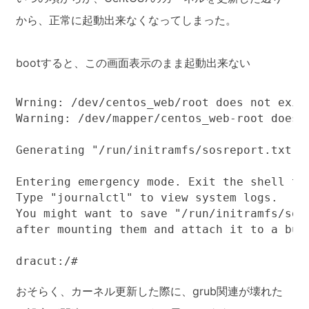
から、正常に起動出来なくなってしまった。
bootすると、この画面表示のまま起動出来ない
Wrning: /dev/centos_web/root does not exist
Warning: /dev/mapper/centos_web-root does n
Generating "/run/initramfs/sosreport.txt"

Entering emergency mode. Exit the shell to 
Type "journalctl" to view system logs.

You might want to save "/run/initramfs/sosr
after mounting them and attach it to a bug 
dracut:/#
おそらく、カーネル更新した際に、grub関連が壊れた