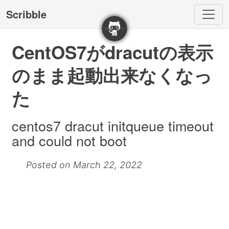
Scribble
CentOS7がdracutの表示
のまま起動出来なくなっ
た
centos7 dracut initqueue timeout
and could not boot
Posted on March 22, 2022