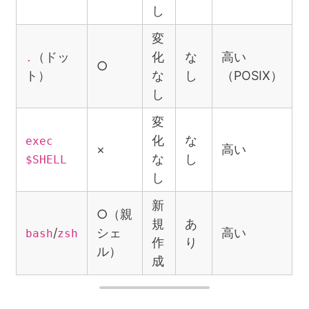
し
変
（ドッ
化
な
高い
.
○
ト）
な
し
（POSIX）
し
変
化
な
exec
×
高い
な
し
$SHELL
し
新
○（親
規
あ
/
シェ
高い
bash
zsh
作
り
ル）
成