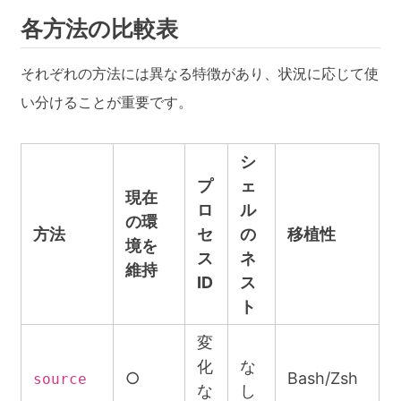
各方法の比較表
それぞれの方法には異なる特徴があり、状況に応じて使
い分けることが重要です。
シ
プ
ェ
現在
ロ
ル
の環
方法
セ
の
移植性
境を
ス
ネ
維持
ID
ス
ト
変
化
な
○
Bash/Zsh
source
な
し