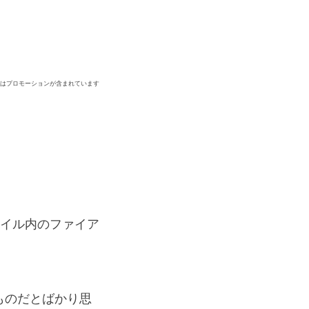
ジはプロモーションが含まれています
。
ファイル内のファイア
るものだとばかり思