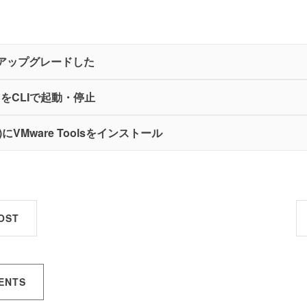
.0へアップグレードした
SをCLIで起動・停止
sie)にVMware Toolsをインストール
OST
ENTS