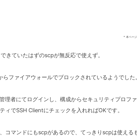
* 本ペー
利用できていたはずのscpが無反応で使えず。
5.xからファイアウォールでブロックされているようでした
lientで管理者にてログインし、構成からセキュリティプロ
ィでSSH Clientにチェックを入れればOKです。
て、コマンドにもscpがあるので、てっきりscpは使え