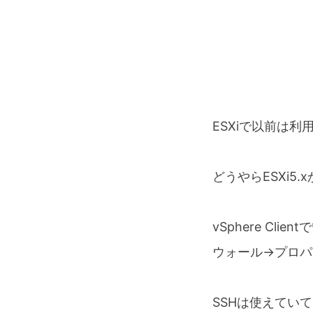
ESXiで以前は
どうやらESXi
vSphere C
ウォール→プロパテ
SSHは使えてい