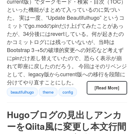
current版）でダークモード・検索・目次（TOC）
といった機能がまとめて入っているのに気づい
た。 実は一度、“Update Beautifulhugo” というコ
ミットでgo.modのpinだけ上げてみたことがあっ
たが、34分後にはrevertしている。何が起きたの
かコミットログには残っていないが、当時は
Bootstrap 3→5の破壊的変更への対応など考えず
にpinだけ差し替えていたので、恐らく表示が崩
れて即座に戻したのだろう。 今回はそのリベンジ
として、legacy版からcurrent版への移行を段階に
分けてやり直すことにした。
[Read More]
beautifulhugo
theme
config
Hugoブログの見出しアンカ
ーをQiita風に変更し本文行間